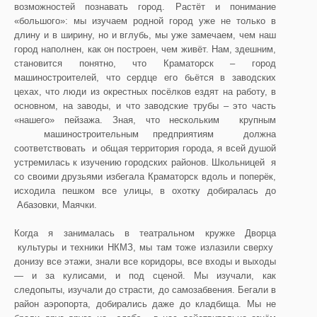
возможностей познавать город. Растёт и понимание
«большого»: мы изучаем родной город уже не только в
длину и в ширину, но и вглубь, мы уже замечаем, чем наш
город наполнен, как он построен, чем живёт. Нам, здешним,
становится понятно, что Краматорск – город
машиностроителей, что сердце его бьётся в заводских
цехах, что люди из окрестных посёлков ездят на работу, в
основном, на заводы, и что заводские трубы – это часть
«нашего» пейзажа. Зная, что нескольким крупным
машиностроительным предприятиям должна
соответствовать и общая территория города, я всей душой
устремилась к изучению городских районов. Школьницей я
со своими друзьями избегала Краматорск вдоль и поперёк,
исходила пешком все улицы, в охотку добиралась до
Абазовки, Маячки.
Когда я занималась в театральном кружке Дворца
культуры и техники НКМЗ, мы там тоже излазили сверху
донизу все этажи, знали все коридоры, все входы и выходы
— и за кулисами, и под сценой. Мы изучали, как
следопыты, изучали до страсти, до самозабвения. Бегали в
район аэропорта, добирались даже до кладбища. Мы не