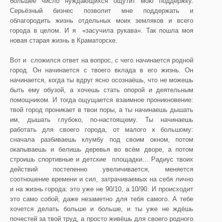
большее число нуждающихся ощутит мою поддержку.
Серьёзный бизнес позволит мне поддержать и
облагородить жизнь отдельных моих земляков и всего
города в целом. И я «засучила рукава». Так пошла моя
новая старая жизнь в Краматорске.
Вот и сложился ответ на вопрос, с чего начинается родной
город. Он начинается с твоего вклада в его жизнь. Он
начинается, когда ты вдруг ясно осознаёшь, что не можешь
быть ему обузой, а хочешь стать опорой и деятельным
помощником. И тогда ощущается взаимное проникновение:
твой город проникает в твои поры, а ты начинаешь дышать
им, дышать глубоко, по-настоящему. Ты начинаешь
работать для своего города, от малого к большому:
сначала разбиваешь клумбу под своим окном, потом
окапываешь и белишь деревья во всём дворе, а потом
строишь спортивные и детские площадки… Радиус твоих
действий постепенно увеличивается, меняется
соотношение времени и сил, затрачиваемых на себя лично
и на жизнь города: это уже не 90/10, а 10/90. И происходит
это само собой, даже незаметно для тебя самого. А тебе
хочется делать больше и больше, и ты уже не ждёшь
почестей за твой труд, а просто живёшь для своего родного