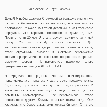
Это счастье – путь домой!
Домой! Я поблагодарила Стрежевой за большую жизненную
школу, за бесценные житейские уроки, и взяла курс на
Краматорск. Уезжала 15-летней девочкой, а из Стрежевого
вернулась уже взрослой женщиной, с двумя детьми.
Прошло почти 20 лет. Я стала другой, другим стал и мой
город… Он тоже как будто вырос, повзрослел. Два
каштана в моём старом дворе, которые сажала моя мама,
стали огромными, выросли и знакомые серебристые
тополя, превратились из тоненьких подростков в зрелые,
высокие деревья. Не изменились, наверное, только
центральная площадь и ДК и Т НКМЗ.
Я бродила по родным местам, приглядывалась,
прислушивалась, пыталась угадать свою прошлую жизнь.
Здесь ведь прошло всё моё детство, годы отрочества. И
никак не могла я встать лицом к лицу с тем, с детства
памятным Краматорском… Всё переменилось, стало
невозвратно другим. Какими-то иными стали люди. Они
казались мне более закрытыми, отстранёнными. От этого