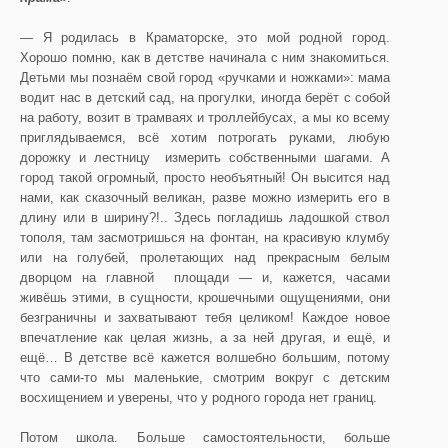
— Я родилась в Краматорске, это мой родной город.
Хорошо помню, как в детстве начинала с ним знакомиться.
Детьми мы познаём свой город «ручками и ножками»: мама
водит нас в детский сад, на прогулки, иногда берёт с собой
на работу, возит в трамваях и троллейбусах, а мы ко всему
приглядываемся, всё хотим потрогать руками, любую
дорожку и лестницу измерить собственными шагами. А
город такой огромный, просто необъятный! Он высится над
нами, как сказочный великан, разве можно измерить его в
длину или в ширину?!.. Здесь погладишь ладошкой ствол
тополя, там засмотришься на фонтан, на красивую клумбу
или на голубей, пролетающих над прекрасным белым
дворцом на главной площади — и, кажется, часами
живёшь этими, в сущности, крошечными ощущениями, они
безграничны и захватывают тебя целиком! Каждое новое
впечатление как целая жизнь, а за ней другая, и ещё, и
ещё… В детстве всё кажется волшебно большим, потому
что сами-то мы маленькие, смотрим вокруг с детским
восхищением и уверены, что у родного города нет границ.
Потом школа. Больше самостоятельности, больше