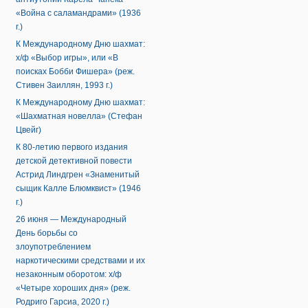
«Война с саламандрами» (1936
г.)
К Международному Дню шахмат:
х/ф «Выбор игры», или «В
поисках Бобби Фишера» (реж.
Стивен Заиллян, 1993 г.)
К Международному Дню шахмат:
«Шахматная новелла» (Стефан
Цвейг)
К 80-летию первого издания
детской детективной повести
Астрид Линдгрен «Знаменитый
сыщик Калле Блюмквист» (1946
г.)
26 июня — Международный
День борьбы со
злоупотреблением
наркотическими средствами и их
незаконным оборотом: х/ф
«Четыре хороших дня» (реж.
Родриго Гарсиа, 2020 г.)