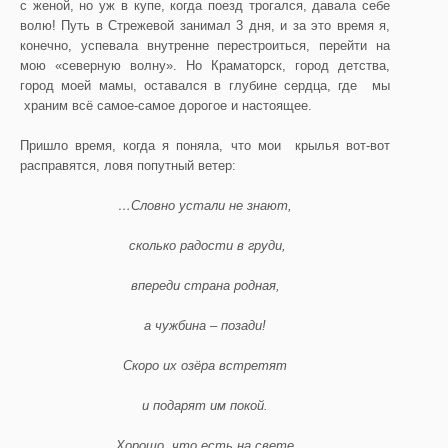
с женой, но уж в купе, когда поезд трогался, давала себе
волю! Путь в Стрежевой занимал 3 дня, и за это время я,
конечно, успевала внутренне перестроиться, перейти на
мою «северную волну». Но Краматорск, город детства,
город моей мамы, оставался в глубине сердца, где мы
храним всё самое-самое дорогое и настоящее.
Пришло время, когда я поняла, что мои крылья вот-вот
расправятся, ловя попутный ветер:
…Словно устали не знают,
сколько радости в груди,
впереди страна родная,
а чужбина – позади!
Скоро их озёра встретят
и подарят им покой.
Хорошо, что есть на свете