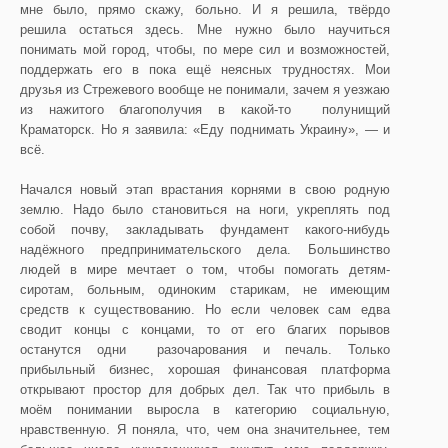
мне было, прямо скажу, больно. И я решила, твёрдо
решила остаться здесь. Мне нужно было научиться
понимать мой город, чтобы, по мере сил и возможностей,
поддержать его в пока ещё неясных трудностях. Мои
друзья из Стрежевого вообще не понимали, зачем я уезжаю
из нажитого благополучия в какой-то полунищий
Краматорск. Но я заявила: «Еду поднимать Украину», — и
всё.
Начался новый этап врастания корнями в свою родную
землю. Надо было становиться на ноги, укреплять под
собой почву, закладывать фундамент какого-нибудь
надёжного предпринимательского дела. Большинство
людей в мире мечтает о том, чтобы помогать детям-
сиротам, больным, одиноким старикам, не имеющим
средств к существованию. Но если человек сам едва
сводит концы с концами, то от его благих порывов
останутся одни разочарования и печаль. Только
прибыльный бизнес, хорошая финансовая платформа
открывают простор для добрых дел. Так что прибыль в
моём понимании выросла в категорию социальную,
нравственную. Я поняла, что, чем она значительнее, тем