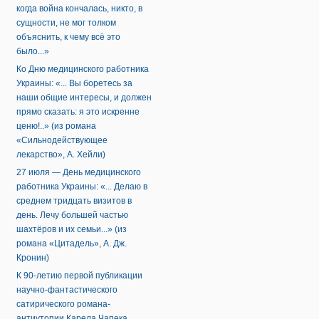
когда война кончалась, никто, в
сущности, не мог толком
объяснить, к чему всё это
было...»
Ко Дню медицинского работника
Украины: «... Вы боретесь за
наши общие интересы, и должен
прямо сказать: я это искренне
ценю!..» (из романа
«Сильнодействующее
лекарство», А. Хейли)
27 июля — День медицинского
работника Украины: «... Делаю в
среднем тридцать визитов в
день. Лечу большей частью
шахтёров и их семьи...» (из
романа «Цитадель», А. Дж.
Кронин)
К 90-летию первой публикации
научно-фантастического
сатирического романа-
антиутопии Карела Чапека