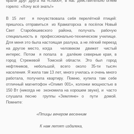
брали друг друга на
«слабо»,
в нас действительно огнём
горело: «Хочу всё знать!»
В 15 лет я почувствовала себя перелётной птицей:
пришлось отправиться из Краматорска в посёлок Новый
Свет Старобешевского района, получать рабочую
специальность в профессионально-техническом училище.
Для меня это была настоящая разлука, а не лёгкий переезд
на другое место, когда человеком движет чистый
интерес. Потом я попала в далёкие северные края, в
город Стрежевой Томской области. Это был город
нефтяников, небольшой, всего около 35-ти тысяч
населения. Я жила там 13 лет, много училась и очень много
работала, получила квартиру. Помню, купила там себе
отличный магнитофон «Олимп 001», колонки мощностью в
150 Вт (никогда не экономила на хорошем звуке), и часто
слушала песню группы «Земляне» о пути домой.
Помните:
«Птицы вечером весенним
К нам летят издалека,