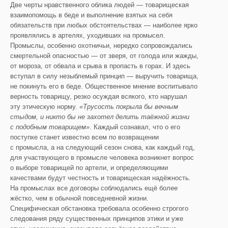
Две черты нравственного облика людей — товарищеская
взаимопомощь в беде и выполнение взятых на себя
обязательств при любых обстоятельствах — наиболее ярко
проявлялись в артелях, уходивших на промысел.
Промыслы, особенно охотничьи, нередко сопровождались
смертельной опасностью — от зверя, от голода или жажды,
от мороза, от обвала и срыва в пропасть в горах. И здесь
вступал в силу незыблемый принцип — выручить товарища,
не покинуть его в беде. Общественное мнение воспитывало
верность товарищу, резко осуждая всякого, кто нарушал
эту этическую норму.
«Трусость покрыла бы вечным
стыдом, и никто бы не захотел делить таёжной жизни
с подобным товарищем»
. Каждый сознавал, что о его
поступке станет известно всем по возвращении
с промысла, а на следующий сезон снова, как каждый год,
для участвующего в промысле человека возникнет вопрос
о выборе товарищей по артели, и определяющими
качествами будут честность и товарищеская надёжность.
На промыслах все договоры соблюдались ещё более
жёстко, чем в обычной повседневной жизни.
Специфическая обстановка требовала особенно строгого
следования ряду существенных принципов этики и уже