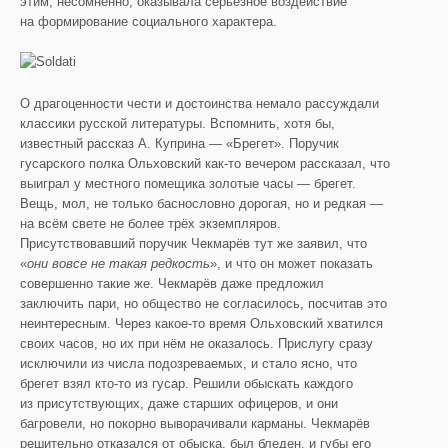
этим, несомненно, оказывала серьёзное воздействие
на формирование социального характера.
О драгоценности чести и достоинства немало рассуждали
классики русской литературы. Вспомнить, хотя бы,
известный рассказ А. Куприна — «Брегет». Поручик
гусарского полка Ольховский как-то вечером рассказал, что
выиграл у местного помещика золотые часы — брегет.
Вещь, мол, не только баснословно дорогая, но и редкая —
на всём свете не более трёх экземпляров.
Присутствовавший поручик Чекмарёв тут же заявил, что
«
они вовсе не такая редкость
», и что он может показать
совершенно такие же. Чекмарёв даже предложил
заключить пари, но общество не согласилось, посчитав это
неинтересным. Через какое-то время Ольховский хватился
своих часов, но их при нём не оказалось. Прислугу сразу
исключили из числа подозреваемых, и стало ясно, что
брегет взял кто-то из гусар. Решили обыскать каждого
из присутствующих, даже старших офицеров, и они
багровели, но покорно выворачивали карманы. Чекмарёв
решительно отказался от обыска, был бледен, и губы его