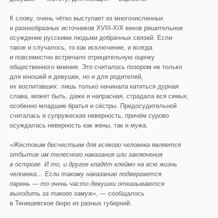
К слову, очень чётко выступает из многочисленных
и разнообразных источников XVIII-XIX веков решительное
осуждение русскими людьми добрачных связей. Если
такое и случалось, то как исключение, и всегда
и повсеместно встречало отрицательную оценку
общественного мнения. Это считалось позором не только
для юношей и девушек, но и для родителей,
их воспитавших: лишь только начинала катиться дурная
слава, может быть, даже и напрасная, страдала вся семья,
особенно младшие братья и сёстры. Предосудительной
считалась и супружеская неверность, причём сурово
осуждалась неверность как жены, так и мужа.
«Жестоким бесчестьем для всякого человека является
отбытие им телесного наказания или заключения
в остроге. И то, и другое кладёт клеймо на всю жизнь
человека… Если такому наказанию подвергается
парень — то очень часто девушки отказываются
выходить за такого замуж»
, — сообщалось
в Тенишевское бюро из разных губерний.