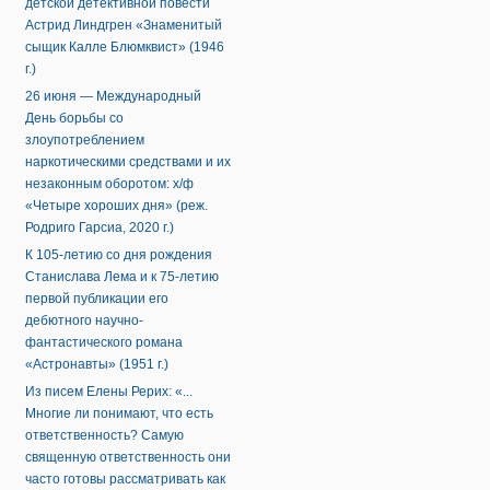
детской детективной повести
Астрид Линдгрен «Знаменитый
сыщик Калле Блюмквист» (1946
г.)
26 июня — Международный
День борьбы со
злоупотреблением
наркотическими средствами и их
незаконным оборотом: х/ф
«Четыре хороших дня» (реж.
Родриго Гарсиа, 2020 г.)
К 105-летию со дня рождения
Станислава Лема и к 75-летию
первой публикации его
дебютного научно-
фантастического романа
«Астронавты» (1951 г.)
Из писем Елены Рерих: «...
Многие ли понимают, что есть
ответственность? Самую
священную ответственность они
часто готовы рассматривать как