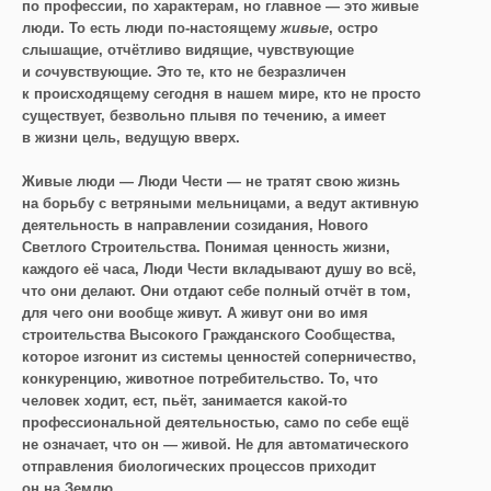
по профессии, по характерам, но главное — это живые
люди. То есть люди по-настоящему
живые
, остро
слышащие, отчётливо видящие, чувствующие
и
со
чувствующие. Это те, кто не безразличен
к происходящему сегодня в нашем мире, кто не просто
существует, безвольно плывя по течению, а имеет
в жизни цель, ведущую вверх.
Живые люди — Люди Чести — не тратят свою жизнь
на борьбу с ветряными мельницами, а ведут активную
деятельность в направлении созидания, Нового
Светлого Строительства. Понимая ценность жизни,
каждого её часа, Люди Чести вкладывают душу во всё,
что они делают. Они отдают себе полный отчёт в том,
для чего они вообще живут. А живут они во имя
строительства Высокого Гражданского Сообщества,
которое изгонит из системы ценностей соперничество,
конкуренцию, животное потребительство. То, что
человек ходит, ест, пьёт, занимается какой-то
профессиональной деятельностью, само по себе ещё
не означает, что он — живой. Не для автоматического
отправления биологических процессов приходит
он на Землю.