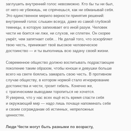
заглушить внутренний голос невозможно. Кто бы ты ни был,
от него не убежишь, не спрячешься, как ни обманывай себя.
Это единственное мерило верности принятия решений:
внутренний голос слышен всегда, даже из самой глубокой
темницы, в которую запихивает его иной разум. Человек
чести не боится ни лжи, ни слухов, ни сплетен. Он скорее
умрёт, чем запятнает себя… Не делай того, что оскорбляет
твою честь, принижает твоё высокое человеческое
достоинство — и ты выполнишь всю задачу своей жизни.
Современное общество должно воспитывать подрастающее
поколение таким образом, чтобы юноши и девушки больше
всего на свете боялись замарать свою честь. В противном
случае обществу, в котором нормой стало игнорирование
достоинства и чести, грозит гибель. Конечно же,
с трагическими выводами торопиться не хочется.
Я уверена, что у нас всех ещё есть время спасти себя
и окружающий мир — надо лишь почаще напоминать себе
и своим согражданам об истинных, непреложных
ценностях.
Люди Чести могут быть разными по возрасту,