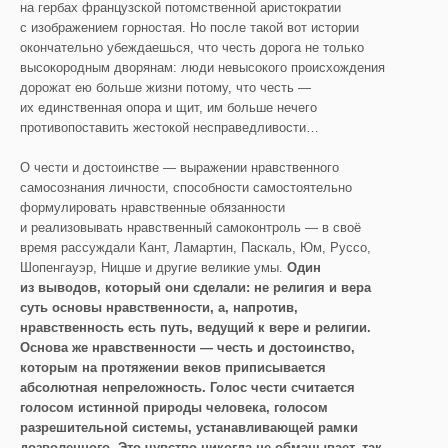
на гербах французской потомственной аристократии
с изображением горностая. Но после такой вот истории
окончательно убеждаешься, что честь дорога не только
высокородным дворянам: люди невысокого происхождения
дорожат ею больше жизни потому, что честь —
их единственная опора и щит, им больше нечего
противопоставить жестокой несправедливости…
О чести и достоинстве — выражении нравственного
самосознания личности, способности самостоятельно
формулировать нравственные обязанности
и реализовывать нравственный самоконтроль — в своё
время рассуждали Кант, Ламартин, Паскаль, Юм, Руссо,
Шопенгауэр, Ницше и другие великие умы.
Один
из выводов, который они сделали: не религия и вера
суть основы нравственности, а, напротив,
нравственность есть путь, ведущий к вере и религии.
Основа же нравственности — честь и достоинство,
которым на протяжении веков приписывается
абсолютная непреложность. Голос чести считается
голосом истинной природы человека, голосом
разрешительной системы, устанавливающей рамки
дозволенного. Это чувство никогда не обманывает, так