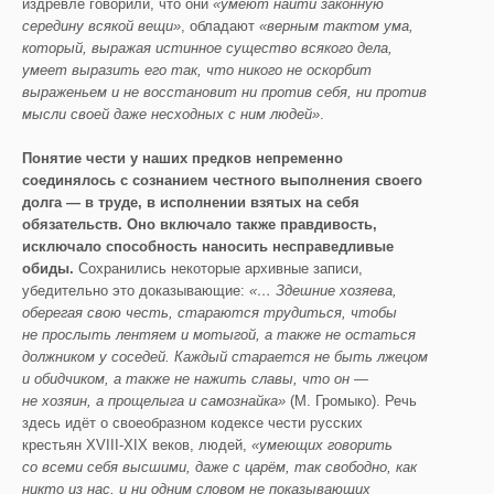
издревле говорили, что они
«умеют найти законную
середину всякой вещи»
, обладают
«верным тактом ума,
который, выражая истинное существо всякого дела,
умеет выразить его так, что никого не оскорбит
выраженьем и не восстановит ни против себя, ни против
мысли своей даже несходных с ним людей»
.
Понятие чести у наших предков непременно
соединялось с сознанием честного выполнения своего
долга — в труде, в исполнении взятых на себя
обязательств. Оно включало также правдивость,
исключало способность наносить несправедливые
обиды.
Сохранились некоторые архивные записи,
убедительно это доказывающие:
«… Здешние хозяева,
оберегая свою честь, стараются трудиться, чтобы
не прослыть лентяем и мотыгой, а также не остаться
должником у соседей. Каждый старается не быть лжецом
и обидчиком, а также не нажить славы, что он —
не хозяин, а прощелыга и самознайка»
(М. Громыко). Речь
здесь идёт о своеобразном кодексе чести русских
крестьян XVIII-XIX веков, людей,
«умеющих говорить
со всеми себя высшими, даже с царём, так свободно, как
никто из нас, и ни одним словом не показывающих