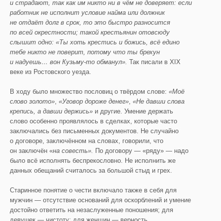
и страдают, так как им никто ни в чём не доверяет: если
работник не исполнит условие найма или должник
не отдаёт долг в срок, то это быстро разносится
по всей окрестности; такой крестьянин отовсюду
слышит одно: «Ты хоть крестись и божись, всё едино
тебе никто не поверит, потому что ты брехун
и надуешь… вон Кузьму-то обманул».
Так писали в XIX
веке из Ростовского уезда.
В ходу было множество пословиц о твёрдом слове:
«Моё
слово золото»
,
«Уговор дороже
денег»
,
«Не давши слова
крепись, а давши держись»
и другие. Умение держать
слово особенно проявлялось в сделках, которые часто
заключались без письменных документов. Не случайно
о договоре, заключённом на словах, говорили, что
он заключён «
на совесть».
По договору — «ряду» — надо
было всё исполнять беспрекословно. Не исполнить же
данных обещаний считалось за большой стыд и грех.
Старинное понятие о чести включало также в себя для
мужчин — отсутствие оснований для оскорблений и умение
достойно ответить на незаслуженные поношения; для
девушек — чистоту; для женщин — верность.