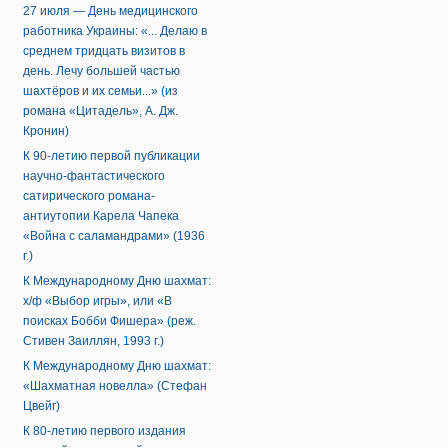
27 июля — День медицинского
работника Украины: «... Делаю в
среднем тридцать визитов в
день. Лечу большей частью
шахтёров и их семьи...» (из
романа «Цитадель», А. Дж.
Кронин)
К 90-летию первой публикации
научно-фантастического
сатирического романа-
антиутопии Карела Чапека
«Война с саламандрами» (1936
г.)
К Международному Дню шахмат:
х/ф «Выбор игры», или «В
поисках Бобби Фишера» (реж.
Стивен Заиллян, 1993 г.)
К Международному Дню шахмат:
«Шахматная новелла» (Стефан
Цвейг)
К 80-летию первого издания