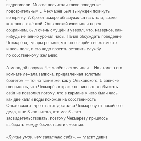
вздрагивали. Многие посчитали такое поведение
подозрительным… Чекмарёв был вынужден покинуть
вечеринку. А брегет вскоре обнаружился на столе, возле
котелка с жжёнкой. Ольховский извинялся перед
собранием, был очень смущён и уверял, что, наверное, как-
нибудь нечаянно уронил часы. Начав обсуждать поведение
Чекмарёва, гусары решили, что он оскорбил всех вместе
и весь полк, и его надо просить оставить службу
по собственному желанию.
А молодой поручик Чекмарёв застрелился… На столе в его
комнате лежала записка, придавленная золотым
брегетом — точно таким же, как у Ольховского. В записке
говорилось, что Чекмарёв в краже не виноват, а обыскать
себя не позволил потому, что в кармане у него были часы,
как две капли воды похожие на собственность
Ольховского. Брегет этот достался Чекмарёву от покойного
деда, и не было никого, кто мог бы это
засвидетельствовать, поэтому Чекмарёву пришлось
выбирать между бесчестьем и смертью.
«
Лучше умру, чем запятнаю себя
», — гласит девиз