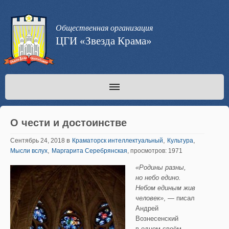
Общественная организация
ЦГИ «Звезда Крама»
О чести и достоинстве
в
,
,
Сентябрь 24, 2018
Краматорск интеллектуальный
Культура
,
Мысли вслух
Маргарита Серебрянская
, просмотров: 1971
«Родины разны,
но небо едино.
Небом единым жив
человек»
, — писал
Андрей
Вознесенский
в одном своём