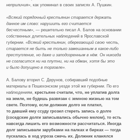
неприличия»
, как упоминал в своих записях А. Пушкин.
«Всякий порядочный крестьянин старается держать
данное им слово: нарушить его считается
бесчестным»
, — решительно писал А. Балов на основании
собственных длительных наблюдений в Ярославской
губернии.
«Всякий крестьянин, оберегающий свою честь,
старается не быть не только замешанным в какое-либо
преступление, но даже и заподозренным в нём. Он никогда
не согласится ни на плутни, ни на обман, хотя бы это
и было допущено в торговле».
А. Балову вторил С. Дерунов, собиравший подобные
материалы в Пошехонском уезде этой же губернии. По его
наблюдениям,
крестьяне считали, что, не уплатив долга
на земле, не будешь развязан с земною жизнью на том
свете. Поэтому, если должник долго не платил,
то давший ему ссуду грозил стереть запись о долге
(соседские долги записывались обычно мелом), то есть
навсегда лишить его возможности рассчитаться. Иногда
долг записывали зарубками на палках и бирках — тогда
пускалась в ход угроза сжечь их. Должник кланялся