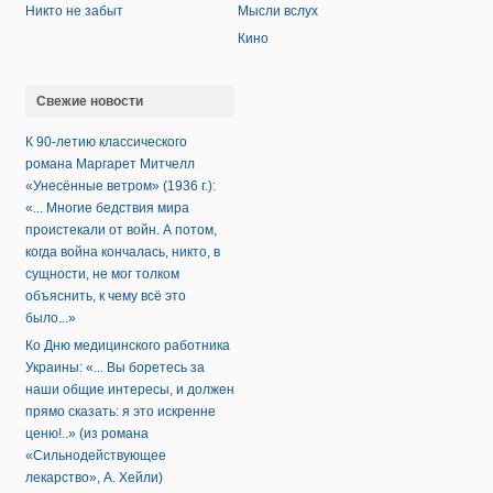
Никто не забыт
Мысли вслух
Кино
Свежие новости
К 90-летию классического
романа Маргарет Митчелл
«Унесённые ветром» (1936 г.):
«... Многие бедствия мира
проистекали от войн. А потом,
когда война кончалась, никто, в
сущности, не мог толком
объяснить, к чему всё это
было...»
Ко Дню медицинского работника
Украины: «... Вы боретесь за
наши общие интересы, и должен
прямо сказать: я это искренне
ценю!..» (из романа
«Сильнодействующее
лекарство», А. Хейли)