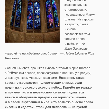
замечательном
стихотворении,
посвящённом Марку
Шагалу. Из строфы
в строфу, снова
и снова
повторяются там
четыре слова
о небе:
«… Ах,
Марк Захарович,
нарисуйте непобедимо синий завет — Небом Единым Жив
Человек»
.
Солнечный свет, проникая сквозь витражи Марка Шагала
в Реймсском соборе, преобразуется в волшебную радугу,
играющую космическими красками.
Наверное, такие
краски открываются человеческим глазам, если
подняться высоко-высоко в небо… Причём не только
в прямом, но и в переносном смысле: подняться
ввысь и обозревать прекрасные горизонты можно
и в своём внутреннем мире. Это возможно, если слова
«честь» и «достоинство» для человека — не пустой