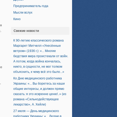
Предприниматель года
Мысли вслух
Кино
ия
,
Свежие новости
К 90-летию классического романа
Маргарет Митчелл «Унесённые
ветром» (1936 г.): «... Многие
бедствия мира проистекали от войн.
А потом, когда война кончалась,
никто, в сущности, не мог толком
же
объяснить, к чему всё это было...»
Ко Дню медицинского работника
,
Украины: «... Вы боретесь за наши
общие интересы, и должен прямо
сказать: я это искренне ценю!..» (из
романа «Сильнодействующее
лекарство», А. Хейли)
27 июля — День медицинского
работника Украины: «... Делаю в