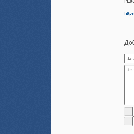
РЕК
https
До