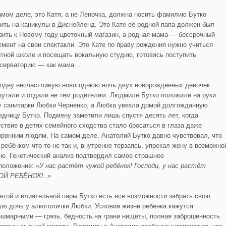
амом деле, это Катя, а не Леночка, должна носить фамилию Бутко
дить на каникулы в Диснейленд. Это Кате её родной папа должен был
рить к Новому году цветочный магазин, а родная мама — бессрочный
емент на свои спектакли. Это Кате по праву рождения нужно учиться
итной школе и посещать вокальную студию, готовясь поступить
нсерваторию — как мама...
 одну несчастливую новогоднюю ночь двух новорождённых девочек
путали и отдали не тем родителям. Людмиле Бутко положили на руки
у санитарки Любки Черненко, а Любка увезла домой долгожданную
едницу Бутко. Подмену заметили лишь спустя десять лет, когда
тствие в детях семейного сходства стало бросаться в глаза даже
оронним людям. На самом деле, Анатолий Бутко давно чувствовал, что
 ребёнком что-то не так и, внутренне терзаясь, упрекал жену в возможно
не. Генетический анализ подтвердил самое страшное
положение:
«У нас растёт чужой ребёнок! Господи, у нас растёт
Й РЕБЁНОК!..»
гатой и влиятельной пары Бутко есть все возможности забрать свою
ую дочь у алкоголички Любки. Условия жизни ребёнка кажутся
ошмарными — грязь, бедность на грани нищеты, полная заброшенность