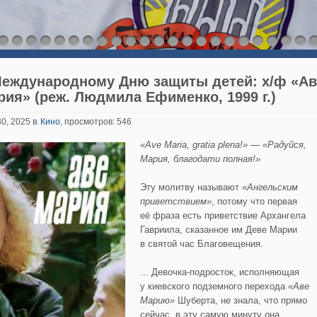
Международному Дню защиты детей: х/ф «Ав
рия» (реж. Людмила Ефименко, 1999 г.)
в
30, 2025
Кино
, просмотров: 546
«
Ave
Maria
,
gratia
plena
!» — «Радуйся,
Мария
, благодати полная
!»
Эту молитву называют
«Ангельским
приветствием»
, потому что первая
её фраза есть приветствие Архангела
Гавриила, сказанное им Деве Марии
в святой час Благовещения.
... Девочка-подросток, исполняющая
у киевского подземного перехода
«Аве
Марию
»
Шуберта, не знала, что прямо
сейчас, в эту самую минуту она