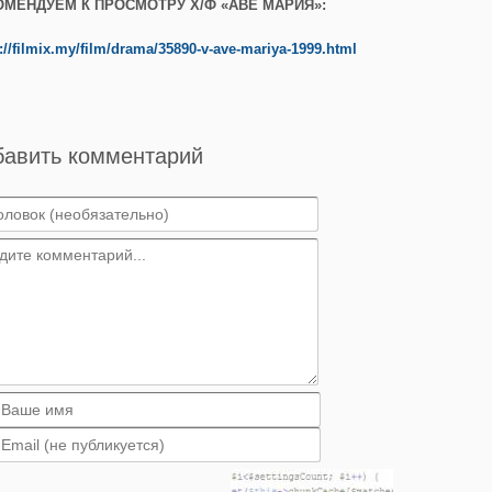
ОМЕНДУЕМ К ПРОСМОТРУ Х/Ф «АВЕ МАРИЯ»:
://filmix.my/film/drama/35890-v-ave-mariya-1999.html
бавить комментарий