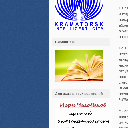
На с
и ез
пода
абон
в эл
в ко
Библиотека
Но в
пере
дочк
насл
отсу
пост
с его
изме
Для осознанных родителей
пред
ЧУЖО
У бо
родн
им к