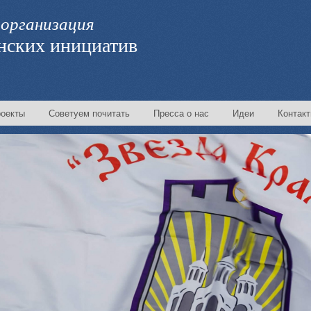
организация
нских инициатив
оекты
Советуем почитать
Пресса о нас
Идеи
Контак