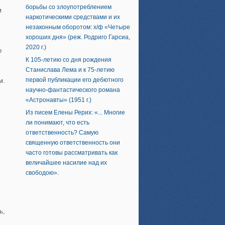
борьбы со злоупотреблением
м
наркотическими средствами и их
незаконным оборотом: х/ф «Четыре
хороших дня» (реж. Родриго Гарсиа,
2020 г.)
о
К 105-летию со дня рождения
Станислава Лема и к 75-летию
первой публикации его дебютного
м.
научно-фантастического романа
«Астронавты» (1951 г.)
Из писем Елены Рерих: «... Многие
ли понимают, что есть
ответственность? Самую
священную ответственность они
часто готовы рассматривать как
величайшее насилие над их
свободою».
ь,