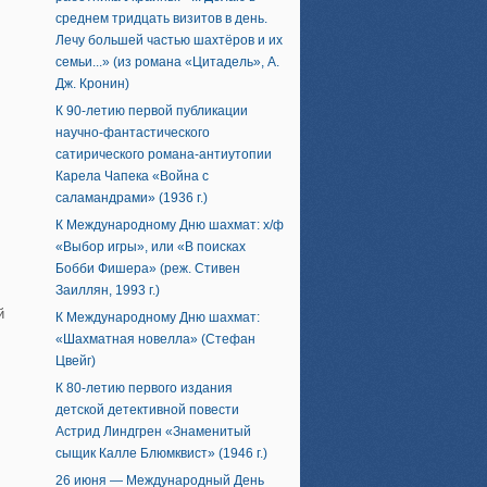
среднем тридцать визитов в день.
Лечу большей частью шахтёров и их
семьи...» (из романа «Цитадель», А.
Дж. Кронин)
К 90-летию первой публикации
научно-фантастического
сатирического романа-антиутопии
Карела Чапека «Война с
саламандрами» (1936 г.)
К Международному Дню шахмат: х/ф
«Выбор игры», или «В поисках
Бобби Фишера» (реж. Стивен
Заиллян, 1993 г.)
й
К Международному Дню шахмат:
«Шахматная новелла» (Стефан
Цвейг)
К 80-летию первого издания
детской детективной повести
Астрид Линдгрен «Знаменитый
сыщик Калле Блюмквист» (1946 г.)
26 июня — Международный День