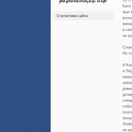
со с
Катя
был 
Статистика сайта
воло
женщ
а св
на у
Слов
Но т
И Ка
и Лю
каза
алко
доме
доче
спец
собл
плат
полу
Любк
на ш