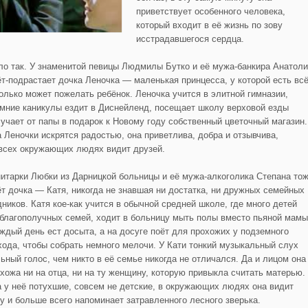
приветствует особенного человека,
который входит в её жизнь по зову
исстрадавшегося сердца.
ло так. У знаменитой певицы Людмилы Бутко и её мужа-банкира Анатол
ёт-подрастает дочка Леночка — маленькая принцесса, у которой есть всё
только может пожелать ребёнок. Леночка учится в элитной гимназии,
имние каникулы ездит в Диснейленд, посещает школу верховой езды
лучает от папы в подарок к Новому году собственный цветочный магазин.
а Леночки искрятся радостью, она приветлива, добра и отзывчива,
 всех окружающих людях видит друзей.
нитарки Любки из Дарницкой больницы и её мужа-алкоголика Степана то
ёт дочка — Катя, никогда не знавшая ни достатка, ни дружных семейных
дников. Катя кое-как учится в обычной средней школе, где много детей
еблагополучных семей, ходит в больницу мыть полы вместо пьяной мамы
аждый день ест досыта, а на досуге поёт для прохожих у подземного
хода, чтобы собрать немного мелочи. У Кати тонкий музыкальный слух
льный голос, чем никто в её семье никогда не отличался. Да и лицом она
охожа ни на отца, ни на ту женщину, которую привыкла считать матерью.
а у неё потухшие, совсем не детские, в окружающих людях она видит
зу и больше всего напоминает затравленного лесного зверька.