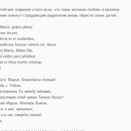
ятой миг озарения стало ясно, что лишь великая любовь и великое
ение помогут страдающим родителям вновь обрести своих детей...
María
,
grátia
pléna
!
nus
técum
;
ícta
tu
in
muliéribus
,
nedíctus
frúctus
véntris
túi
,
Iésus
.
ta
María
,
Máter
Déi
,
ro
nóbis
peccatóribus
et
in
hóra
mórtis
nóstrae
.
n
.
йся, Мария, благодати полная!
одь с Тобою;
ословенна Ты между жёнами,
агословен плод чрева
Т
воего Иису
с!
ая Мария, Матерь Божия,
сь о нас, грешных,
 и в час смерти нашей.
ь
.