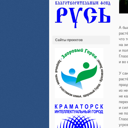
А бы
раст
что 
Сайты проектов
на з
и по
Глаз
и во
У са
раст
праз
из н
не к
пере
и си
не п
Глаз
угро