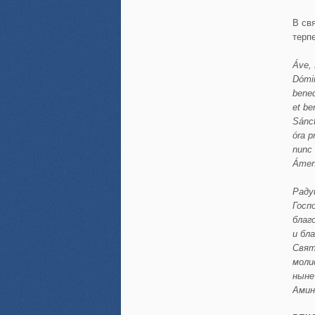
В св
терп
Áve
,
Dómi
bened
et
be
Sánc
óra
p
nunc
Áme
Раду
Госп
благ
и бл
Свят
моли
ныне
Амин