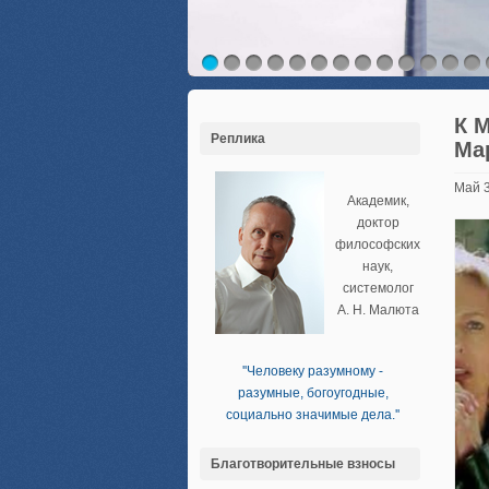
К 
Реплика
Ма
Май 
Академик,
доктор
философских
наук,
системолог
А. Н. Малюта
''Человеку разумному -
разумные, богоугодные,
социально значимые дела.''
Благотворительные взносы