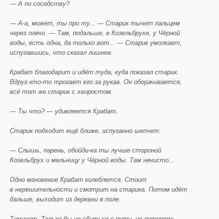
— А по соседству?
— А-а, может, ты про ту... — Старик тычет пальцем
через плечо. — Там, подальше, в Козельбрухе, у Чёрной
воды, есть одна, да только вот... — Старик умолкает,
испугавшись, что сказал лишнее.
Крабат благодарит и идёт туда, куда показал старик.
Вдруг кто-то трогает его за рукав. Он оборачивается,
всё тот же старик с хворостом.
— Ты что? — удивляется Крабат.
Старик подходит ещё ближе, испуганно шепчет:
— Слышь, парень, обойди-ка ты лучше стороной
Козельбрух и мельницу у Чёрной воды. Там нечисто...
Одно мгновение Крабат колеблется. Стоит
в нерешительности и смотрит на старика. Потом идёт
дальше, выходит из деревни в поле.
Темнеет. Только бы не сбиться с пути, не потерять