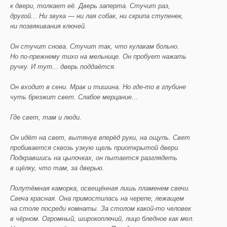
к двери, толкает её. Дверь заперта. Стучит раз,
другой... Ни звука — ни лая собак, ни скрипа ступенек,
ни позвякивания ключей.
Он стучит снова. Стучит так, что кулакам больно.
Но по-прежнему тихо на мельнице. Он пробует нажать
ручку. И тут... дверь поддаётся.
Он входит в сени. Мрак и тишина. Но где-то в глубине
чуть брезжит свет. Слабое мерцание...
Где свет, там и люди.
Он идёт на свет, вытянув вперёд руки, на ощупь. Свет
пробивается сквозь узкую щель приоткрытой двери.
Подкравшись на цыпочках, он пытается разглядеть
в щёлку, что там, за дверью.
Полутёмная каморка, освещённая лишь пламенем свечи.
Свеча красная. Она примостилась на черепе, лежащем
на столе посреди комнаты. За столом какой-то человек
в чёрном. Огромный, широкоплечий, лицо бледное как мел.