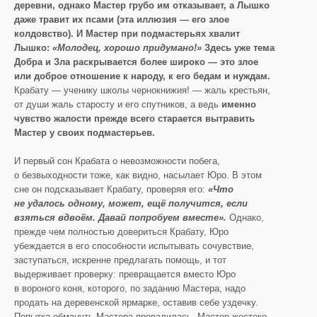
деревни, однако Мастер грубо им отказывает, а Лышко
даже травит их псами (эта иллюзия — его злое
колдовство). И Мастер при подмастерьях хвалит
Лышко:
«Молодец, хорошо придумано!»
Здесь уже тема
Добра и Зла раскрывается более широко — это злое
или доброе отношение к народу, к его бедам и нуждам.
Крабату — ученику школы чернокнижия! — жаль крестьян,
от души жаль старосту и его спутников, а ведь
именно
чувство жалости прежде всего старается вытравить
Мастер у своих подмастерьев.
И первый сон Крабата о невозможности побега,
о безвыходности тоже, как видно, насылает Юро. В этом
сне он подсказывает Крабату, проверяя его:
«Что
не удалось одному, может, ещё получится, если
взяться вдвоём. Давай попробуем вместе».
Однако,
прежде чем полностью довериться Крабату, Юро
убеждается в его способности испытывать сочувствие,
заступаться, искренне предлагать помощь, и тот
выдерживает проверку: превращается вместо Юро
в вороного коня, которого, по заданию Мастера, надо
продать на деревенской ярмарке, оставив себе уздечку.
Попытка обмануть Мастера провалилась, Мастер жестоко