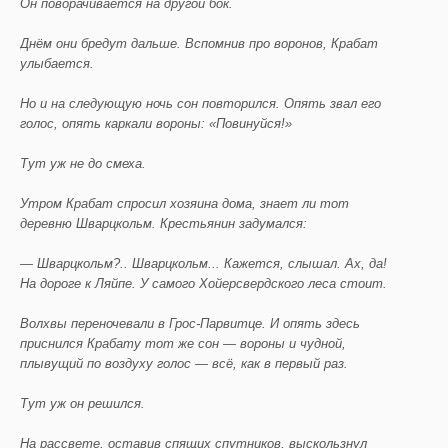
Он поворачивается на другой бок.
Днём они бредут дальше. Вспомнив про воронов, Крабат
улыбается.
Но и на следующую ночь сон повторился. Опять звал его
голос, опять каркали вороны: «Повинуйся!»
Тут уж не до смеха.
Утром Крабат спросил хозяина дома, знает ли тот
деревню Шварцкольм. Крестьянин задумался:
— Шварцкольм?.. Шварцкольм... Кажется, слышал. Ах, да!
На дороге к Ляйпе. У самого Хойерсвердского леса стоит.
Волхвы переночевали в Грос-Парвитце. И опять здесь
приснился Крабату тот же сон — вороны и чудной,
плывущий по воздуху голос — всё, как в первый раз.
Тут уж он решился.
На рассвете, оставив спящих спутников, выскользнул