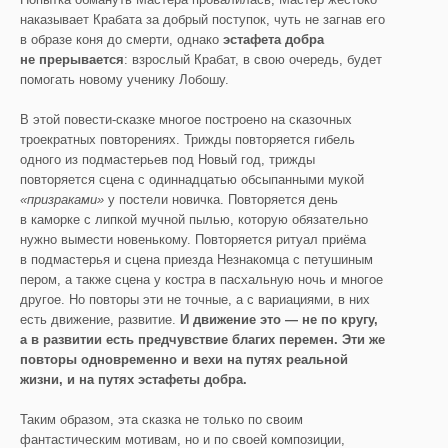
наказывает Крабата за добрый поступок, чуть не загнав его
в образе коня до смерти, однако
эстафета добра
не прерывается
: взрослый Крабат, в свою очередь, будет
помогать новому ученику Лобошу.
В этой повести-сказке многое построено на сказочных
троекратных повторениях. Трижды повторяется гибель
одного из подмастерьев под Новый год, трижды
повторяется сцена с одиннадцатью обсыпанными мукой
«призраками»
у постели новичка. Повторяется день
в каморке с липкой мучной пылью, которую обязательно
нужно вымести новенькому. Повторяется ритуал приёма
в подмастерья и сцена приезда Незнакомца с петушиным
пером, а также сцена у костра в пасхальную ночь и многое
другое. Но повторы эти не точные, а с вариациями, в них
есть движение, развитие.
И движение это — не по кругу,
а в развитии есть предчувствие благих перемен.
Эти же
повторы одновременно и вехи на путях реальной
жизни, и на путях эстафеты добра.
Таким образом, эта сказка не только по своим
фантастическим мотивам, но и по своей композиции,