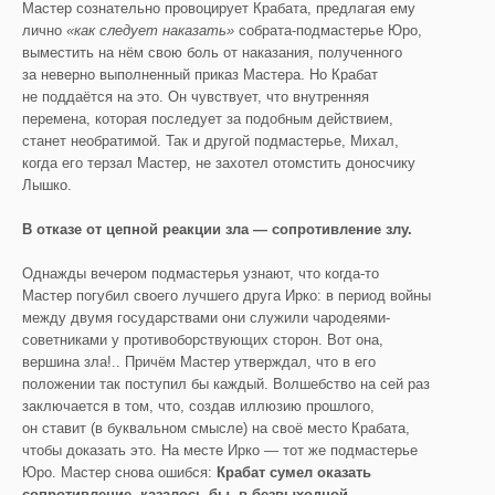
Мастер сознательно провоцирует Крабата, предлагая ему
лично
«как следует наказать»
собрата-подмастерье Юро,
выместить на нём свою боль от наказания, полученного
за неверно выполненный приказ Мастера. Но Крабат
не поддаётся на это. Он чувствует, что внутренняя
перемена, которая последует за подобным действием,
станет необратимой. Так и другой подмастерье, Михал,
когда его терзал Мастер, не захотел отомстить доносчику
Лышко.
В отказе от цепной реакции зла — сопротивление злу.
Однажды вечером подмастерья узнают, что когда-то
Мастер погубил своего лучшего друга Ирко: в период войны
между двумя государствами они служили чародеями-
советниками у противоборствующих сторон. Вот она,
вершина зла!.. Причём Мастер утверждал, что в его
положении так поступил бы каждый. Волшебство на сей раз
заключается в том, что, создав иллюзию прошлого,
он ставит (в буквальном смысле) на своё место Крабата,
чтобы доказать это. На месте Ирко — тот же подмастерье
Юро. Мастер снова ошибся:
Крабат сумел оказать
сопротивление, казалось бы, в безвыходной