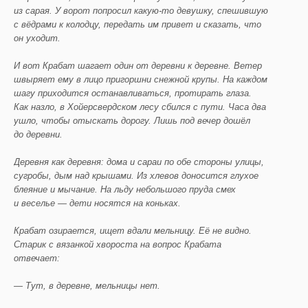
из сарая. У ворот попросил какую-то девушку, спешившую
с вёдрами к колодцу, передать им привет и сказать, что
он уходит.
И вот Крабат шагает один от деревни к деревне. Ветер
швыряет ему в лицо пригоршни снежной крупы. На каждом
шагу приходится останавливаться, протирать глаза.
Как назло, в Хойерсвердском лесу сбился с пути. Часа два
ушло, чтобы отыскать дорогу. Лишь под вечер дошёл
до деревни.
Деревня как деревня: дома и сараи по обе стороны улицы,
сугробы, дым над крышами. Из хлевов доносится глухое
блеяние и мычание. На льду небольшого пруда смех
и веселье — дети носятся на коньках.
Крабат озирается, ищет вдали мельницу. Её не видно.
Старик с вязанкой хвороста на вопрос Крабата
отвечает:
— Тут, в деревне, мельницы нет.