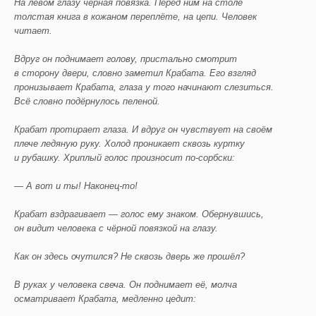
На левом глазу чёрная повязка. Перед ним на столе
толстая книга в кожаном переплёте, на цепи. Человек
читает.
Вдруг он поднимает голову, пристально смотрит
в сторону двери, словно заметил Крабата. Его взгляд
пронизывает Крабата, глаза у того начинают слезиться.
Всё словно подёрнулось пеленой.
Крабат протирает глаза. И вдруг он чувствует на своём
плече ледяную руку. Холод проникает сквозь куртку
и рубашку. Хриплый голос произносит по-сорбски:
— А вот и ты! Наконец-то!
Крабат вздрагивает — голос ему знаком. Обернувшись,
он видит человека с чёрной повязкой на глазу.
Как он здесь очутился? Не сквозь дверь же прошёл?
В руках у человека свеча. Он поднимает её, молча
осматривает Крабата, медленно цедит: