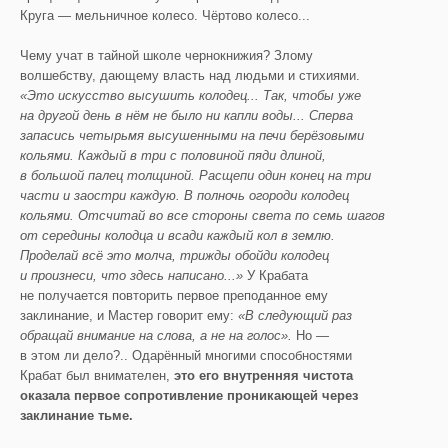
Круга — мельничное колесо. Чёртово колесо...
Чему учат в тайной школе чернокнижия? Злому
волшебству, дающему власть над людьми и стихиями.
«Это искусство высушить колодец... Так, чтобы уже
на другой день в нём не было ни капли воды... Сперва
запасись четырьмя высушенными на печи берёзовыми
кольями. Каждый в три с половиной пяди длиной,
в большой палец толщиной. Расщепи один конец на три
части и заостри каждую. В полночь огороди колодец
кольями. Отсчитай во все стороны света по семь шагов
от середины колодца и всади каждый кол в землю.
Проделай всё это молча, трижды обойди колодец
и произнеси, что здесь написано...»
У Крабата
не получается повторить первое преподанное ему
заклинание, и Мастер говорит ему:
«В следующий раз
обращай внимание на слова, а не на голос».
Но —
в этом ли дело?.. Одарённый многими способностями
Крабат был внимателен,
это его внутренняя чистота
оказала первое сопротивление проникающей через
заклинание тьме.