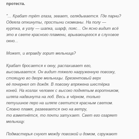
протеста.
"... Крабат трёт глаза, зевает, оглядывается. Где парни?
Одеяла откинуты, простыни скомканы. На полу —
куртка, в углу — шапка, шарф, пояс... Он ясно видит всё
это в свете красного пламени, врывающегося в слуховое
окно...
Может, и вправду горит мельница?
Крабат бросается к окну, распахивает его,
высовывается. Он видит тяжело нагруженную повозку,
стоящую во дворе мельницы. Брезентовый верх
её почернел от дождя. В повозку впряжена шестёрка
коней. На козлах человек с высоко поднятым воротником,
шляпа надвинута на лоб. Весь в чёрном, только
петушиное перо на шляпе светится красным светом.
Словно пламя, развевается оно на ветру,
то взметнётся, то почти затухает. Свет его озаряет
мельницу.
Подмастерья снуют между повозкой и домом, сгружают