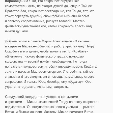
порабощению?
Тот, кто сохраняет внутреннюю
самостоятельность, не входит душой до конца в Тайное
Братство Зла, сохраняет сострадание, как Тонда, тот, кто
хочет передать другому свой горький жизненный опыт
и попытку сопротивления, рискует головой. Мастер
физически уничтожает его, чтобы сохранить власть над
иными душами.
Добрые гномы в сказке Марии Конопницкой
«О гномах
и сиротке Марысе»
облегчали работу крестьянину Петру
Скарбеку и его детям, чтобы помочь им. В
«Крабате»
облегчение тяжкого физического труда с помощью
колдовства — верный приём порабощения. Но Тонда
пользуется колдовством, чтобы и вправду помочь Крабату,
за что и наказан Мастером смертью. Употреблять тайное
знание на благо людям, им в помощь на мельнице строго
запрещено. И только Юро, безобидному
«дурачку»
Юро
удаётся это делать, используя хитрость.
Следующий кандидат на пустошь с холмиками
и крестами — Михал, заменивший Тонду на посту старшего
подмастерья. Он вступается за нового ученика — рыжего
Витко, и Лышко доносит Мастеру. Михал помогает Витко,