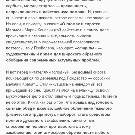
сердца»
, могуществу зла — преданность,
непреклонность и действенную помощь.
И, главное,
он вносит в свою повесть острое современное звучание.
Но если, к примеру, в сказке
«О гномах и сиротке
Марысе»
Марии Конопницкой действие и в самом деле
происходит в старину и актуальность образов
свидетельствует о художественной прозорливости
поэтессы, то у Пройслера, наоборот,
«старина»
—
художественный приём для широкого образного
обобщения современных актуальных проблем.
И вот перед читателями голодный, бездомный сирота,
побирающийся по деревням под Рождество — сорбский
мальчик Крабат... Откликнувшись на неведомый зов,
пришедший во сне, Крабат явился на мельницу, освоил
мукомольное дело и стал опытным подмастерьем. Но книга
не об этом. Книга как раз о том, что
крыша над головой,
сытный обед и даже волшебное облегчение тяжёлого
физического труда могут, наоборот, стать средством
полного духовного закабаления. Книга о том,
способен ли человек противостоять этому
закабалению, этой атмосфере обречённости любого