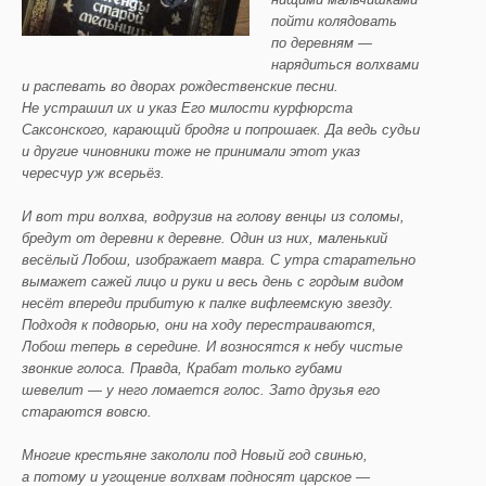
пойти колядовать
по деревням —
нарядиться волхвами
и распевать во дворах рождественские песни.
Не устрашил их и указ Его милости курфюрста
Саксонского, карающий бродяг и попрошаек. Да ведь судьи
и другие чиновники тоже не принимали этот указ
чересчур уж всерьёз.
И вот три волхва, водрузив на голову венцы из соломы,
бредут от деревни к деревне. Один из них, маленький
весёлый Лобош, изображает мавра. С утра старательно
вымажет сажей лицо и руки и весь день с гордым видом
несёт впереди прибитую к палке вифлеемскую звезду.
Подходя к подворью, они на ходу перестраиваются,
Лобош теперь в середине. И возносятся к небу чистые
звонкие голоса. Правда, Крабат только губами
шевелит — у него ломается голос. Зато друзья его
стараются вовсю.
Многие крестьяне закололи под Новый год свинью,
а потому и угощение волхвам подносят царское —