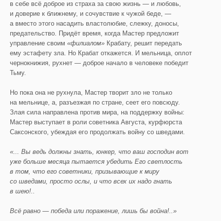
в себе всё доброе из страха за свою жизнь — и любовь,
и доверие к ближнему, и сочувствие к чужой беде, —
а вместо этого насадить властолюбие, слежку, доносы,
предательство. Придёт время, когда Мастер предложит
управление своим
«филиалом»
Крабату, решит передать
ему эстафету зла. Но Крабат откажется. И мельница, оплот
чернокнижия, рухнет — доброе начало в человеке победит
Тьму.
Но пока она не рухнула, Мастер творит зло не только
на мельнице, а, разъезжая по стране, сеет его повсюду.
Злая сила направлена против мира, на поддержку войны:
Мастер выступает в роли советника Августа, курфюрста
Саксонского, убеждая его продолжать войну со шведами.
«... Вы ведь должны знать, юнкер, что ваш господин вот
уже больше месяца пытается убедить Его светлость
в том, что его советники, призывающие к миру
со шведами, просто ослы, и что всех их надо гнать
в шею!..
Всё равно — победа или поражение, лишь бы война!..»