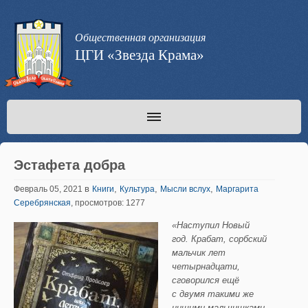
Общественная организация
ЦГИ «Звезда Крама»
Эстафета добра
в
,
,
,
Февраль 05, 2021
Книги
Культура
Мысли вслух
Маргарита
Серебрянская
, просмотров: 1277
«Наступил Новый
год. Крабат, сорбский
мальчик лет
четырнадцати,
сговорился ещё
с двумя такими же
нищими мальчишками