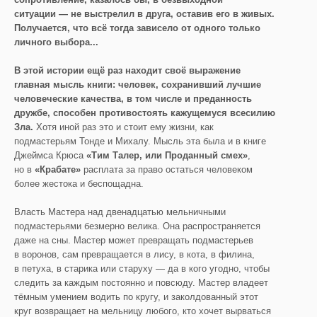
ситуации — не выстрелил в друга, оставив его в живых.
Получается, что всё тогда зависело от одного только
личного выбора...
В этой истории ещё раз находит своё выражение
главная мысль книги: человек, сохранивший лучшие
человеческие качества, в том числе и преданность
дружбе, способен противостоять кажущемуся всесилию
Зла.
Хотя иной раз это и стоит ему жизни, как
подмастерьям Тонде и Михалу. Мысль эта была и в книге
Джеймса Крюса
«Тим Талер, или Проданный смех»
,
но в
«Крабате»
расплата за право остаться человеком
более жестока и беспощадна.
Власть Мастера над двенадцатью мельничными
подмастерьями безмерно велика. Она распространяется
даже на сны. Мастер может превращать подмастерьев
в воронов, сам превращается в лису, в кота, в филина,
в петуха, в старика или старуху — да в кого угодно, чтобы
следить за каждым постоянно и повсюду. Мастер владеет
тёмным умением водить по кругу, и заколдованный этот
круг возвращает на мельницу любого, кто хочет вырваться