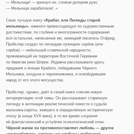
— Мельница! — крикнул он, сложив рупором руки.
— Мельница заработала!..«
Свою лучшую книгу
«Крабат, или Легенды старой
мельницы»
, намного превосходящую по художественным
достоинствам, по глубине и многогранности содержания
всё остальное, написанное им, немецкий писатель Отфрид
Пройслер создал по легендам лужицких сербов (или
сорбов) — небольшой славянской народности,
проживающей на территории Восточной Германии
по берегам реки Шпрее. Издавна рассказывали здесь
предания о юноше Крабате, победившем Чёрного
Мельника, колдуна и чернокнижника, и освободившем
народ от его злого могущества.
Пройслер, однако, даёт в своей книге совсем новую
интерпретацию этой темы. Он рассказывает старинную
легенду в интонации реалистической повести о судьбе
мальчика-сироты, жившего в определённую историческую
эпоху (в конце XVII века), в то же время сохраняя
её фантастический и углубляя психологический план.
Чёрной магии он противопоставляет любовь — другое
«волшебство»
, идущее
«из глубины любящего