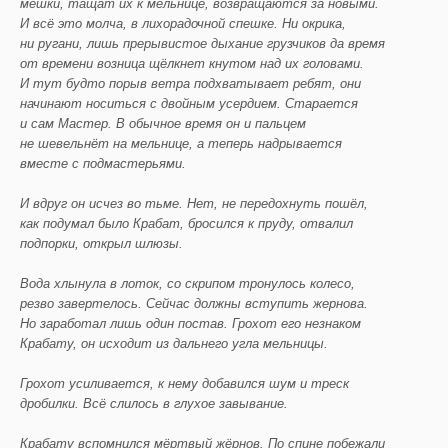
мешки, тащат их к мельнице, возвращаются за новыми.
И всё это молча, в лихорадочной спешке. Ни окрика,
ни ругани, лишь прерывистое дыхание грузчиков да время
от времени возница щёлкнет кнутом над их головами.
И тут будто порыв ветра подхватывает ребят, они
начинают носиться с двойным усердием. Старается
и сам Мастер. В обычное время он и пальцем
не шевельнёт на мельнице, а теперь надрывается
вместе с подмастерьями.
И вдруг он исчез во тьме. Нет, не передохнуть пошёл,
как подумал было Крабат, бросился к пруду, отвалил
подпорки, открыл шлюзы.
Вода хлынула в лоток, со скрипом тронулось колесо,
резво завертелось. Сейчас должны вступить жернова.
Но заработал лишь один постав. Грохот его незнаком
Крабату, он исходит из дальнего угла мельницы.
Грохот усиливается, к нему добавился шум и треск
дробилки. Всё слилось в глухое завывание.
Крабату вспомнился мёртвый жёрнов. По спине побежали