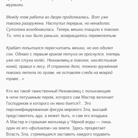
мурашки.
Между тем работа во дворе продолжалась. Вот уже
повозка разгружена. Наступил перерыв, но ненадолго.
Сутолока возобновилась. Теперь мешки тащили к повозке.
То, что в них было раньше, возвращалось перемолотым.
Крабат попытался пересчитать мешки, но его одолел
сон. Однако с первым криком петуха он проснулся, теперь
уже от стука колёс. Незнакомец в повозке, нахлёстывая
коней, правил к лесу. И странное дело, тяжело гружённая
повозка летела по лугам, не оставляя следа на мокрой
траве...«
Кто же такой таинственный Незнакомец с полыхающим
в ночи петушиным пером, которого сам Мастер величает
Господином и которого он явно боится?.. Это
персонифицированная фигура мирового Зла, высший
представитель ада, а может быть, и сам его владыка.
А Мастер и страшная мельница у Чёрной воды — лишь
один из его
«филиалов»
на земле. Здесь процветает
Власть Зла, стремящаяся заставить каждого подавить