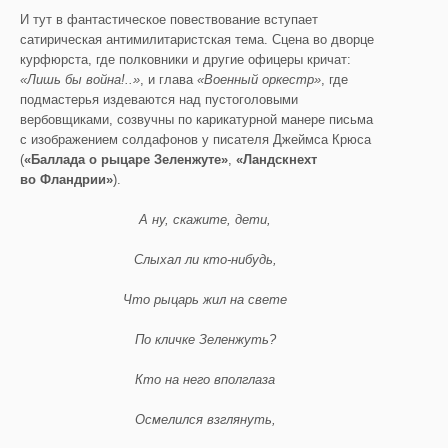
И тут в фантастическое повествование вступает
сатирическая антимилитаристская тема. Сцена во дворце
курфюрста, где полковники и другие офицеры кричат:
«Лишь бы война!..»
, и глава
«Военный оркестр»
, где
подмастерья издеваются над пустоголовыми
вербовщиками, созвучны по карикатурной манере письма
с изображением солдафонов у писателя Джеймса Крюса
(
«Баллада о рыцаре Зеленжуте»
,
«Ландскнехт
во Фландрии»
).
А ну, скажите, дети,
Слыхал ли кто-нибудь,
Что рыцарь жил на свете
По кличке Зеленжуть?
Кто на него вполглаза
Осмелился взглянуть,