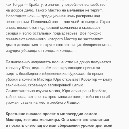
как Тонда — Крабату, а значит, употребляет волшебство
на доброе дело. Такого Мастер на мельнице не терпит.
Новогодняя ночь — традиционная ночь расправы над
непокорными. Полночный час — час чьей-то смерти. Страх
вновь поселяется под крышей мельницы и сковывает
сердца и волю остальных подмастерьев. Все покорно
принимают новенького, которого Мастер не заставляет
долго дожидаться: в округе хватает нищих беспризорников,
ищущих убежища от голода и холода...
Безнаказанно направлять волшебство на добро получается
только у Юро, ведь в нём все окружающие привыкли
видеть безобидного
«деревенского дурачка»
. Во время
уборки в комнате Мастера Юро открывает Корактор — книгу
заклинаний, скованную заговорённой цепью.
Самостоятельно изучая магию, Юро лечит раны Крабата,
тайно посылает снег на крестьянские поля, чтобы не погиб
урожай, ставит на место злобного Лышко.
Крестьяне вначале просят о милосердии самого
Мастера, хозяина мельницы. Они молят его сжалиться
и послать снегопад во имя сбережения урожая для всей