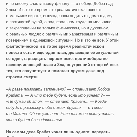
и по своему счастливому финалу — о победе Добра над
Злом. И в то же время это реалистическая повесть
о мальчике-сироте, вынужденном ходить от дома к дому
с протянутой рукой, о подневольном труде на мельнице,
о закрепощении не только физическом, но и духовном,
о реальных людях с различными характерами и различным
поведением в одинаковой ситуации. Но и это не всё.
У этой
фантастической и в то же время реалистической
повести есть и ещё один план, делающий её актуальной
сегодня, в двадцать первом веке: противоборство
всеподчиняющей власти Зла, внутренний отпор ей всех
тех, кто сочувствует и помогает другим даже под
страхом смерти.
«А разве помогать запрещено? — спрашивает Лобош
Крабата. — А что тебе будет, если кто узнает?» —
«Не думай об этом, — отвечает Крабат... — Когда-
нибудь я расскажу тебе о моих друзьях — о Тонде
и о Михале. Обоих уже нет. Если ты меня выслушаешь,
это и будет благодарность».
На самом деле Крабат хочет лишь одного: передать