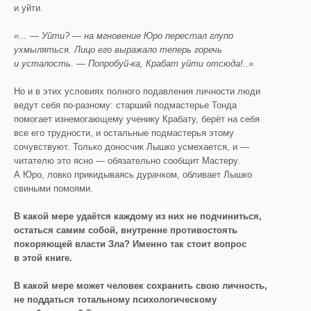
и уйти.
«... — Уйти? — на мгновение Юро перестал глупо
ухмыляться. Лицо его выражало теперь горечь
и усталость. — Попробуй-ка, Крабат уйти отсюда!..»
Но и в этих условиях полного подавления личности люди
ведут себя по-разному: старший подмастерье Тонда
помогает изнемогающему ученику Крабату, берёт на себя
все его трудности, и остальные подмастерья этому
сочувствуют. Только доносчик Лышко усмехается, и —
читателю это ясно — обязательно сообщит Мастеру.
А Юро, ловко прикидываясь дурачком, обливает Лышко
свиными помоями.
В какой мере удаётся каждому из них не подчиниться,
остаться самим собой, внутренне противостоять
покоряющей власти Зла? Именно так стоит вопрос
в этой книге.
В какой мере может человек сохранить свою личность,
не поддаться тотальному психологическому