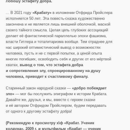
Лобошу эстафету добра.
... В 2021 году
«Крабату»
в изложении Отфрида Пройслера
исполняется 50 лет. Эта повесть-сказка художественно
закончена и не является лишь внешней оболочкой, маской
своего тайного смысла. Целая цепь глубоких ассоциаций
делает её фантастической параллелью эпохи фашизма,
власти Гитлера и тоталитаризма вообще. Тем отраднее для
нас широкий оптимистический вывод о возможностях
человека, пусть и не с первой попытки, а ценой опыта
многих погибших, освободить себя и других от его мёртвой
хватки,
вывод о том, что эстафета добра
и сопротивления злу, спроецированному на душу
человека, приводит к счастливому финалу.
Старинный закон народной сказки —
«добро побеждает
зло»
— мог бы послужить эпиграфом к истории Крабата.
Давайте же, друзья, и мы, вместе с героем сказки
и её автором Отфридом Пройслером, будем передавать
от одного к другому эстафету добра!
(Рекомендую к просмотру х\ф «Крабат. Ученик
колдуна», 2009 г. и
мультфильм «Крабат — ученик