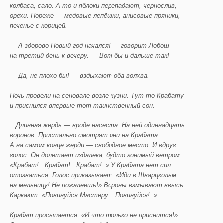
колбаса, сало. А то и яблоки перепадают, чернослив,
орехи. Пореже — медовые лепёшки, анисовые пряники,
печенье с корицей.
— А здорово Новый год начался! — говорит Лобош
на третий день к вечеру. — Вот бы и дальше так!
— Да, не плохо бы! — вздыхают оба волхва.
Ночь провели на сеновале возле кузни. Тут-то Крабату
и приснился впервые тот таинственный сон.
...Длинная жердь — вроде насеста. На ней одиннадцать
воронов. Пристально смотрят они на Крабата.
А на самом конце жерди — свободное место. И вдруг
голос. Он долетает издалека, будто гонимый ветром:
«Крабат!.. Крабат!.. Крабат!..» У Крабата нет сил
отозваться. Голос приказывает: «Иди в Шварцкольм
на мельницу! Не пожалеешь!» Вороны взмывают ввысь.
Каркают: «Повинуйся Мастеру... Повинуйся!..»
Крабат просыпается: «И что только не приснится!»