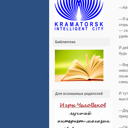
—Ай-
—Я в
откр
— ск
удив
Библиотека
И де
будь
—Вер
нево
посм
смеш
И ту
Для осознанных родителей
мысл
—Дяд
прек
—Ой, 