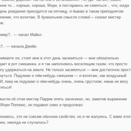
ное то… хорошо, хорошо, Мэри, я постараюсь не смеяться… что, когда
день рождения приходится на пятницу, я бываю в таком приподнятом
роении, что взлетаю. В буквальном смысле слова!— сказал мистер
ик.
ему?.. — начал Майкл.
?.. — начала Джейн.
имаете ли, стоит мне в этот день засмеяться — мне обязательно
дает в рот смешинка, и я так наполняюсь веселящим газом, что просто
огу удержаться на земле. Не только засмеяться — мне достаточно прост
нуться. Подумаю о чём-нибудь смешном — и взлетаю, как воздушный
 И, пока не подумаю о чём-нибудь очень, очень грустном, никак не могу
титься!
мысли об этом мистер Паррик опять захихикал, но, заметив выражение
 Мэри Поппинс, он подавил смех и продолжал:
знаюсь, это не совсем обычное свойство, но я не жалуюсь. С вами этог
рно, никогда не случалось?