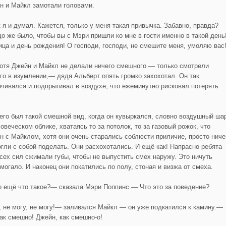
н и Майкл замотали головами.
 я и думал. Кажется, только у меня такая привычка. Забавно, правда?
до же было, чтобы вы с Мэри пришли ко мне в гости именно в такой день
ица и день рождения! О господи, господи, не смешите меня, умоляю вас!
хотя Джейн и Майкл не делали ничего смешного — только смотрели
его в изумлении,— дядя Альберт опять громко захохотал. Он так
ачивался и подпрыгивал в воздухе, что ежеминутно рисковал потерять
него был такой смешной вид, когда он кувыркался, словно воздушный ша
овеческом облике, хватаясь то за потолок, то за газовый рожок, что
н с Майклом, хотя они очень старались соблюсти приличие, просто ниче
огли с собой поделать. Они расхохотались. И ещё как! Напрасно ребята
всех сил сжимали губы, чтобы не выпустить смех наружу. Это ничуть
могало. И наконец они покатились по полу, стоная и визжа от смеха.
 ещё что такое?— сказала Мэри Поппинс.— Что это за поведение?
 не могу, не могу!— заливался Майкл — он уже подкатился к камину.—
как смешно! Джейн, как смешно-о!