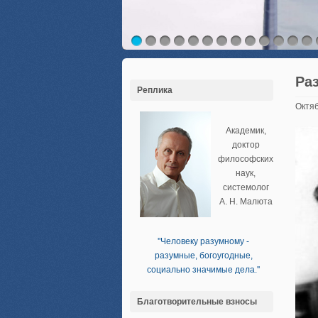
Ра
Реплика
Октяб
Академик,
доктор
философских
наук,
системолог
А. Н. Малюта
''Человеку разумному -
разумные, богоугодные,
социально значимые дела.''
Благотворительные взносы