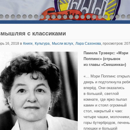
змышляя с классиками
в
,
,
,
рь 16, 2018
Книги
Культура
Мысли вслух
Лара Сазонова
, просмотров: 20
Памела Трэверс: «Мэри
Поппинс» (отрывок
из главы «Смешинка»)
«… Мэри Поппинс открыл
дверь и подтолкнула реб
вперёд. Они оказались
в большой, светлой
комнате, где ярко пылал
камин и стоял огромный
стол, накрытый к чаю:
четыре чашки, молочники
горы бутербродов, печень
плюшки и большой