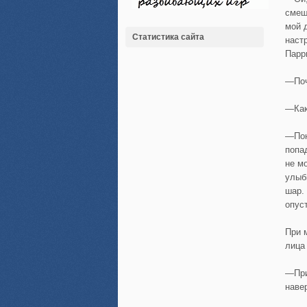
смеш
мой 
Статистика сайта
наст
Парр
—Поч
—Как
—Пон
попа
не м
улыб
шар.
опус
При 
лица
—При
наве