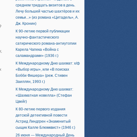
среднем тридцать визитов в день.
Лечу большей частью шахтёров и их
семьи...» (из романа «Цитадель», А.
Дж. Кронин)
?
К 90-летию первой публикации
научно-фантастического
сатирического романа-антиутопии
Карела Чапека «Война с
у,
саламандрами» (1936 г.)
К Международному Дню шахмат: х/ф
к
«Выбор игры», или «В поисках
Бобби Фишера» (реж. Стивен
Заиллян, 1993 г.)
К Международному Дню шахмат:
«Шахматная новелла» (Стефан
Цвейг)
К 80-летию первого издания
детской детективной повести
Астрид Линдгрен «Знаменитый
сыщик Калле Блюмквист» (1946 г.)
26 июня — Международный День