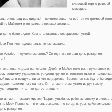
сливовый торт с розовой
глазурью.
нь, очень рад вас видеть!— приветствовал их всё тот же громовой голо
ейн с Майклом оглянулись в поисках хозяина.
нигде не было видно. Комната казалась совершенно пустой.
Мэри Поппинс недовольным тоном сказала:
я Альберт, неужели вы опять? Сегодня же не ваш день рождения,
тся!
ря это, она глядела на потолок. Джейн и Майкл тоже взглянули вверх и,
оему великому удивлению, увидели круглого, толстого лысого человечка
рый висел в воздухе, ни за что не держась. Вернее, он как будто бы сид
здухе, положив ногу на ногу. Он только что выпустил из рук газету,
рую, видимо, читал, когда гости вошли.
огая моя,— сказал мистер Паррик, улыбаясь ребятам сверху и виноват
я на Мэри Поппинс,— я очень сожалею, но сегодня, увы, действительно
день рождения.