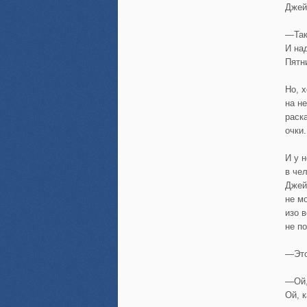
Джей
—Так
И на
Пятн
Но, 
на н
раск
очки.
И у 
в чел
Джей
не м
изо 
не по
—Это
—Ой,
Ой, 