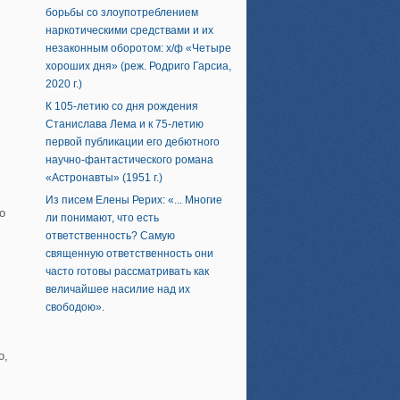
борьбы со злоупотреблением
наркотическими средствами и их
незаконным оборотом: х/ф «Четыре
хороших дня» (реж. Родриго Гарсиа,
2020 г.)
К 105-летию со дня рождения
Станислава Лема и к 75-летию
первой публикации его дебютного
научно-фантастического романа
«Астронавты» (1951 г.)
Из писем Елены Рерих: «... Многие
о
ли понимают, что есть
ответственность? Самую
священную ответственность они
часто готовы рассматривать как
величайшее насилие над их
свободою».
о,