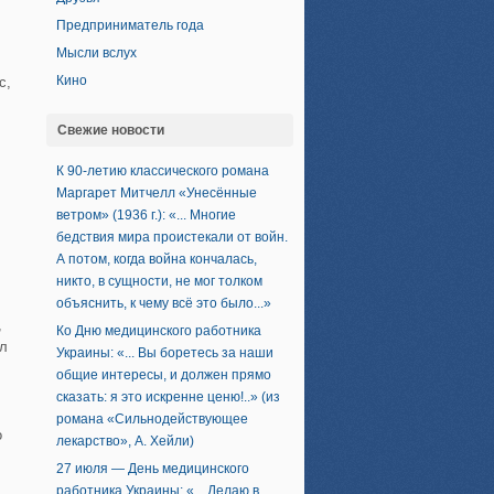
Предприниматель года
Мысли вслух
Кино
с,
Свежие новости
К 90-летию классического романа
Маргарет Митчелл «Унесённые
ветром» (1936 г.): «... Многие
бедствия мира проистекали от войн.
А потом, когда война кончалась,
никто, в сущности, не мог толком
объяснить, к чему всё это было...»
,
Ко Дню медицинского работника
ел
Украины: «... Вы боретесь за наши
общие интересы, и должен прямо
сказать: я это искренне ценю!..» (из
романа «Сильнодействующее
о
лекарство», А. Хейли)
27 июля — День медицинского
работника Украины: «... Делаю в