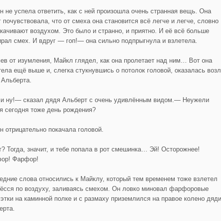
н не успела ответить, как с ней произошла очень странная вещь. Она
г почувствовала, что от смеха она становится всё легче и легче, словно
акачивают воздухом. Это было и странно, и приятно. И её всё больше
ирал смех. И вдруг — гоп!— она сильно подпрыгнула и взлетела.
ев от изумления, Майкл глядел, как она пролетает над ним… Вот она
тела ещё выше и, слегка стукнувшись о потолок головой, оказалась воз
 Альберта.
и ну!— сказал дядя Альберт с очень удивлённым видом.— Неужели
бя сегодня тоже день рождения?
н отрицательно покачала головой.
? Тогда, значит, и тебе попала в рот смешинка… Эй! Осторожнее!
ор! Фарфор!
едние слова относились к Майклу, который тем временем тоже взлетел
нёсся по воздуху, заливаясь смехом. Он ловко миновал фарфоровые
уэтки на каминной полке и с размаху приземлился на правое колено дяд
ерта.