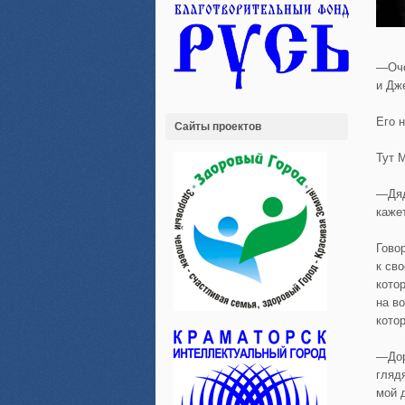
—Оче
и Дж
Его 
Сайты проектов
Тут 
—Дяд
каже
Гово
к св
кото
на во
кото
—Дор
гляд
мой 