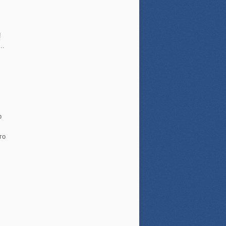
!
..
р
го