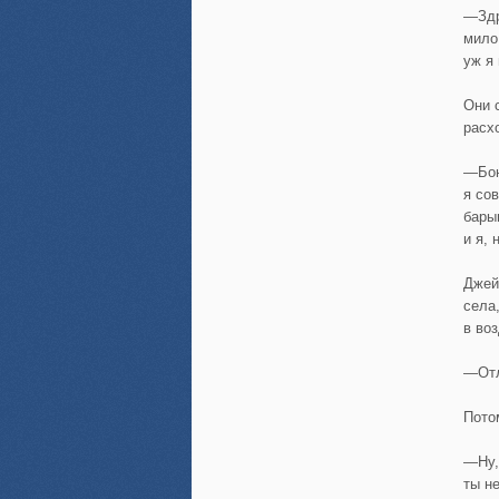
—Здр
мило
уж я 
Они 
расх
—Бою
я со
бары
и я, 
Джей
села
в во
—Отл
Пото
—Ну,
ты н