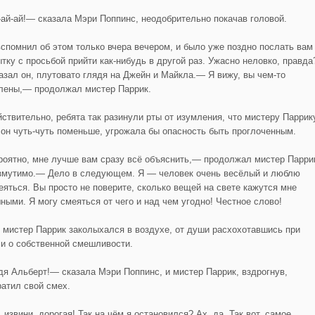
ай-ай!— сказала Мэри Поппинс, неодобрительно покачав головой.
спомнил об этом только вчера вечером, и было уже поздно послать вам
ытку с просьбой прийти как-нибудь в другой раз. Ужасно неловко, правда
азал он, плутовато глядя на Джейн и Майкла.— Я вижу, вы чем-то
лены,— продолжал мистер Паррик.
йствительно, ребята так разинули рты от изумления, что мистеру Паррик
 он чуть-чуть поменьше, угрожала бы опасность быть проглоченным.
оятно, мне лучше вам сразу всё объяснить,— продолжал мистер Парри
змутимо.— Дело в следующем. Я — человек очень весёлый и люблю
еяться. Вы просто не поверите, сколько вещей на свете кажутся мне
ными. Я могу смеяться от чего и над чем угодно! Честное слово!
т мистер Паррик заколыхался в воздухе, от души расхохотавшись при
и о собственной смешливости.
я Альберт!— сказала Мэри Поппинс, и мистер Паррик, вздрогнув,
ратил свой смех.
извини, дорогая! Так на чём я остановился? Ах, да. Так вот, самое