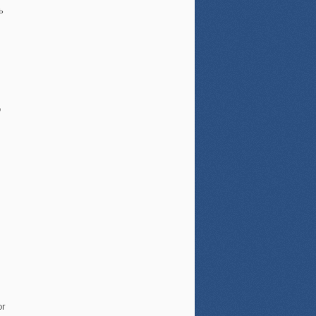
ь
о
ог