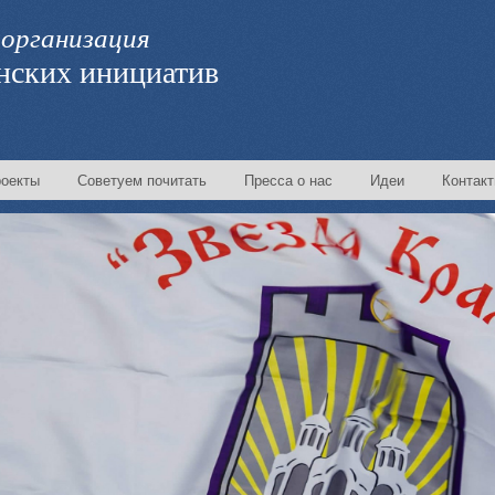
организация
нских инициатив
оекты
Советуем почитать
Пресса о нас
Идеи
Контак