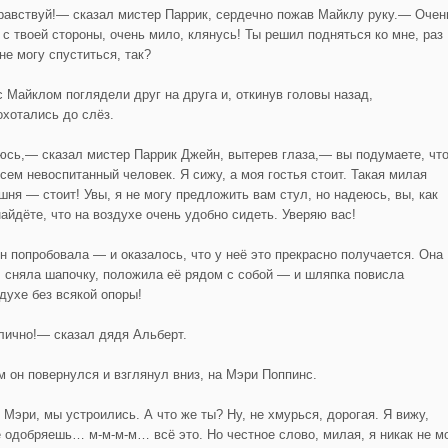
авствуй!— сказал мистер Паррик, сердечно пожав Майклу руку.— Очен
 с твоей стороны, очень мило, клянусь! Ты решил подняться ко мне, раз
не могу спуститься, так?
с Майклом поглядели друг на друга и, откинув головы назад,
охотались до слёз.
сь,— сказал мистер Паррик Джейн, вытерев глаза,— вы подумаете, чт
всем невоспитанный человек. Я сижу, а моя гостья стоит. Такая милая
шня — стоит! Увы, я не могу предложить вам стул, но надеюсь, вы, как
найдёте, что на воздухе очень удобно сидеть. Уверяю вас!
н попробовала — и оказалось, что у неё это прекрасно получается. Она
, сняла шапочку, положила её рядом с собой — и шляпка повисла
здухе без всякой опоры!
ично!— сказал дядя Альберт.
м он повернулся и взглянул вниз, на Мэри Поппинс.
 Мэри, мы устроились. А что же ты? Ну, не хмурься, дорогая. Я вижу,
е одобряешь… м-м-м-м… всё это. Но честное слово, милая, я никак не м