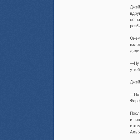
Джей
вдру
её н
разб
Онем
взле
дяди
—Ну 
у те
Джей
—Нет
Фарф
Посл
и по
стат
Альб